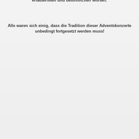
erläuternden und besinnlichen Worten.
Alle waren sich einig, dass die Tradition dieser Adventskonzerte
unbedingt fortgesetzt werden muss!
ewerb NRW
en